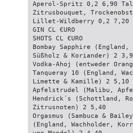
Aperol-Spritz 0,2 6,90 Tal
Zitrusbouquet, Trockenobst
Lillet-Wildberry 0,2 7,20
GIN CL €URO
SHOTS CL €URO
Bombay Sapphire (England, 
Süßholz & Koriander) 2 3,9
Vodka-Ahoj (entweder Orang
Tanqueray 10 (England, Wa
Limette & Kamille) 2 5,10
Apfelstrudel (Malibu, Apf
Hendrick´s (Schottland, Ro
Zitrusnoten) 2 5,40
Orgasmus (Sambuca & Bailey
(England, Wachholder, Korr
von Mandel) 2 4,40